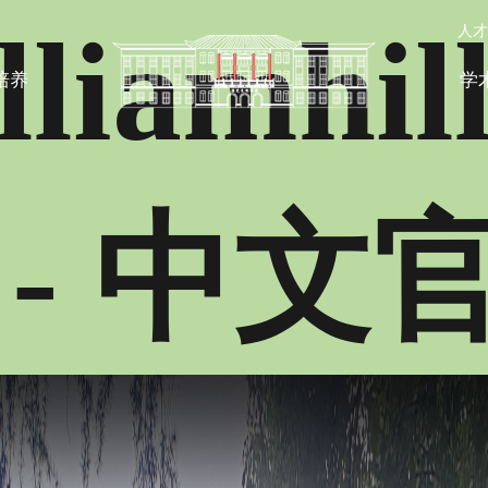
liamh
人才
培养
学
 - 中文