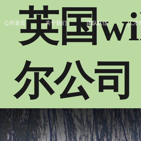
英国wil
公司首页
关于我们
团队队伍
人才
尔公司